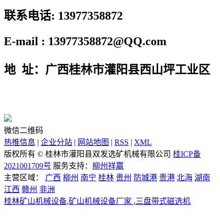
联系电话: 13977358872
E-mail : 13977358872@QQ.com
地 址：广西桂林市灌阳县西山坪工业区
微信二维码
热推信息
|
企业分站
|
网站地图
|
RSS
|
XML
版权所有 ©
桂林市灌阳县双发选矿机械有限公司
桂ICP备
2021001709号
服务支持：
柳州祥赢
主营区域：
广西
柳州
南宁
桂林
贵州
防城港
贵港
北海
湖南
江西
赣州
非洲
桂林矿山机械设备
,
矿山机械设备厂家
,
三盘带式磁选机