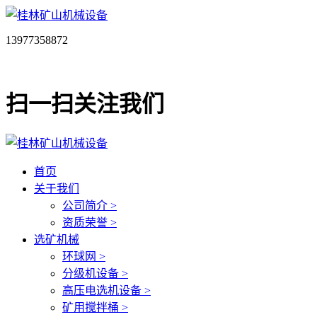
13977358872
扫一扫关注我们
首页
关于我们
公司简介 >
资质荣誉 >
选矿机械
环球网 >
分级机设备 >
高压电选机设备 >
矿用搅拌桶 >