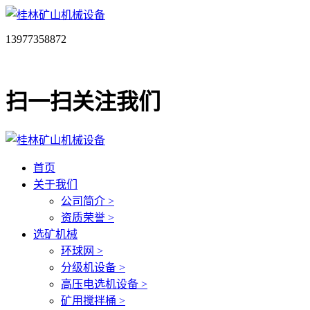
13977358872
扫一扫关注我们
首页
关于我们
公司简介 >
资质荣誉 >
选矿机械
环球网 >
分级机设备 >
高压电选机设备 >
矿用搅拌桶 >