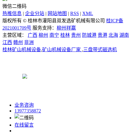
微信二维码
热推信息
|
企业分站
|
网站地图
|
RSS
|
XML
版权所有 ©
桂林市灌阳县双发选矿机械有限公司
桂ICP备
2021001709号
服务支持：
柳州祥赢
主营区域：
广西
柳州
南宁
桂林
贵州
防城港
贵港
北海
湖南
江西
赣州
非洲
桂林矿山机械设备
,
矿山机械设备厂家
,
三盘带式磁选机
桂公网安备45032302000149号
业务咨询
13977358872
在线留言