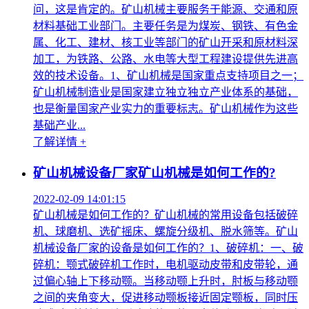
问，这是肯定的。矿山机械主要服务于能源、交通和原
材料基础工业部门。主要任务是为煤炭、钢铁、有色金
属、化工、建材、核工业等部门的矿山开采和原材料深
加工，为铁路、公路、水电等大型工程建设提供先进高
效的技术设备。1、矿山机械是国家重点支持项目之一；
矿山机械制造业是国家建立独立独立产业体系的基础，
也是衡量国家产业实力的重要标志。矿山机械作为这些
基础产业...
了解详情 +
矿山机械设备厂家矿山机械是如何工作的?
2022-02-09 14:01:15
矿山机械是如何工作的？矿山机械的常用设备包括破碎
机、球磨机、选矿摇床、螺旋分级机、脱水筛等。矿山
机械设备厂家的设备是如何工作的？1、破碎机：一、破
碎机：颚式破碎机工作时，电机驱动皮带和皮带轮，通
过偏心轴上下移动颚。当移动颚上升时，肘板与移动颚
之间的夹角变大，促进移动颚板接近固定颚板，同时压