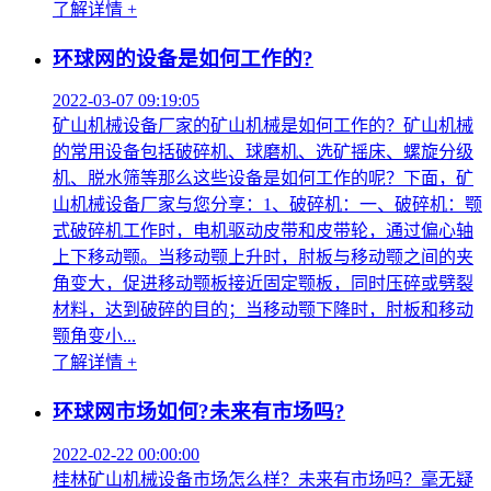
了解详情 +
环球网的设备是如何工作的?
2022-03-07 09:19:05
矿山机械设备厂家的矿山机械是如何工作的？矿山机械
的常用设备包括破碎机、球磨机、选矿摇床、螺旋分级
机、脱水筛等那么这些设备是如何工作的呢？下面，矿
山机械设备厂家与您分享：1、破碎机：一、破碎机：颚
式破碎机工作时，电机驱动皮带和皮带轮，通过偏心轴
上下移动颚。当移动颚上升时，肘板与移动颚之间的夹
角变大，促进移动颚板接近固定颚板，同时压碎或劈裂
材料，达到破碎的目的；当移动颚下降时，肘板和移动
颚角变小...
了解详情 +
环球网市场如何?未来有市场吗?
2022-02-22 00:00:00
桂林矿山机械设备市场怎么样？未来有市场吗？毫无疑