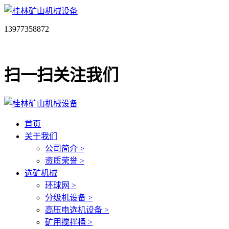
13977358872
扫一扫关注我们
首页
关于我们
公司简介 >
资质荣誉 >
选矿机械
环球网 >
分级机设备 >
高压电选机设备 >
矿用搅拌桶 >