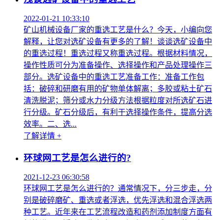
2022-01-21 10:33:10
矿山机械设备厂家的重选工艺是什么？今天，小编向您
解释，让您对选矿设备有更多的了解！谈谈选矿设备中
的重选过程！重选过程又称重选过程。根据材料情况，
操作性质可分为准备操作、选择操作和产品处理操作三
部分。选矿设备中的重选工艺准备工作：准备工作包
括：破碎和研磨有用的矿物单体解离；多胶或粘土矿石
清洗脱泥；筛分或水力分级方法根据粒度对所选矿石进
行分级。矿石分级后，有利于选择操作条件，提高分选
效率。二、选...
了解详情 +
环球网工艺是怎么进行的?
2021-12-23 06:30:58
环球网工艺是怎么进行的？通常情况下，分三步走，分
别是破碎磨矿、重选或者浮选，优先浮选和混合浮选两
种工艺。近年来在工艺流程改造和药剂添加制度方面有