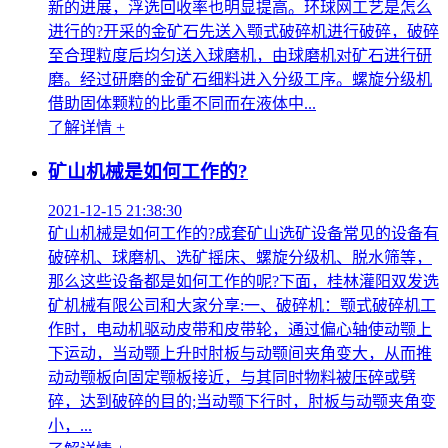
新的进展，浮选回收率也明显提高。环球网工艺是怎么
进行的?开采的金矿石先送入颚式破碎机进行破碎，破碎
至合理粒度后均匀送入球磨机，由球磨机对矿石进行研
磨。经过研磨的金矿石细料进入分级工序。螺旋分级机
借助固体颗粒的比重不同而在液体中...
了解详情 +
矿山机械是如何工作的?
2021-12-15 21:38:30
矿山机械是如何工作的?成套矿山选矿设备常见的设备有
破碎机、球磨机、选矿摇床、螺旋分级机、脱水筛等，
那么这些设备都是如何工作的呢?下面，桂林灌阳双发选
矿机械有限公司和大家分享:一、破碎机：颚式破碎机工
作时，电动机驱动皮带和皮带轮，通过偏心轴使动颚上
下运动，当动颚上升时肘板与动颚间夹角变大，从而推
动动颚板向固定颚板接近，与其同时物料被压碎或劈
碎，达到破碎的目的;当动颚下行时，肘板与动颚夹角变
小，...