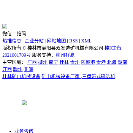
微信二维码
热推信息
|
企业分站
|
网站地图
|
RSS
|
XML
版权所有 ©
桂林市灌阳县双发选矿机械有限公司
桂ICP备
2021001709号
服务支持：
柳州祥赢
主营区域：
广西
柳州
南宁
桂林
贵州
防城港
贵港
北海
湖南
江西
赣州
非洲
桂林矿山机械设备
,
矿山机械设备厂家
,
三盘带式磁选机
桂公网安备45032302000149号
业务咨询