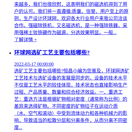
来越多，我们也很欣慰，这表明我们的磁选机得到了用
户的认可。我们将一直遵循:质量、信誉、用户至上的原
则，生产设计环球网，欢迎各大行业用户来我公司洽谈
合作。强磁除铁机，又名磁选机，是一种强除铁器，采
用强稀土钕铁硼作为磁源，分选效果明显。一般...
了解详情 +
环球网选矿工艺主要包括哪些?
2022-03-17 00:00:00
选矿工艺主要包括哪些?恒昌小编为您普及，环球网选矿
工艺技术与选矿设备的发展是同步的，设备的技术水平
不仅是工艺水平的较佳体现，技术状态也直接影响生产
过程、产品质量、数量和综合经济效益。一、重选工
艺：重选方法是根据矿物相对密度（通常称为比例）的
差异来选择矿物。不同密度的矿物拉子在运动介质
（水、空气和滚动）中受到流体动力和各种机械力的影
响，导致适当的松散分层和分离条件，从而分离不同密
度...