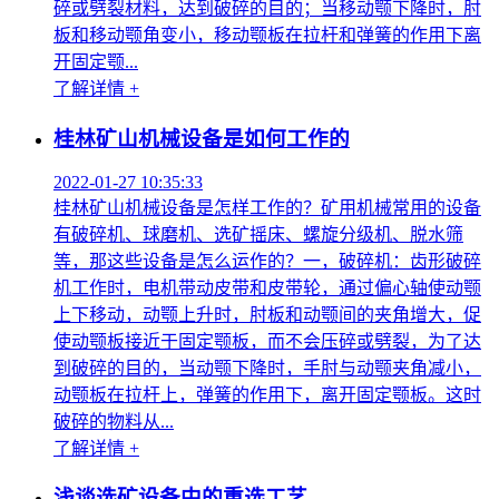
碎或劈裂材料，达到破碎的目的；当移动颚下降时，肘
板和移动颚角变小，移动颚板在拉杆和弹簧的作用下离
开固定颚...
了解详情 +
桂林矿山机械设备是如何工作的
2022-01-27 10:35:33
桂林矿山机械设备是怎样工作的？矿用机械常用的设备
有破碎机、球磨机、选矿摇床、螺旋分级机、脱水筛
等，那这些设备是怎么运作的？一，破碎机：齿形破碎
机工作时，电机带动皮带和皮带轮，通过偏心轴使动颚
上下移动，动颚上升时，肘板和动颚间的夹角增大，促
使动颚板接近于固定颚板，而不会压碎或劈裂，为了达
到破碎的目的，当动颚下降时，手肘与动颚夹角减小，
动颚板在拉杆上，弹簧的作用下，离开固定颚板。这时
破碎的物料从...
了解详情 +
浅谈选矿设备中的重选工艺