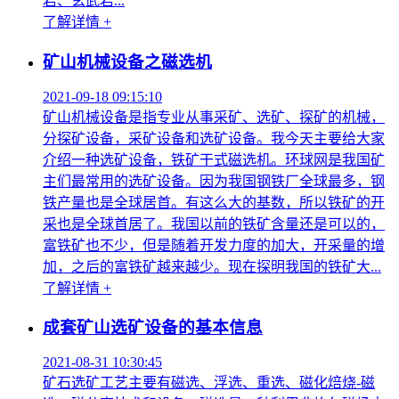
岩、玄武岩...
了解详情 +
矿山机械设备之磁选机
2021-09-18 09:15:10
矿山机械设备是指专业从事采矿、选矿、探矿的机械，
分探矿设备，采矿设备和选矿设备。我今天主要给大家
介绍一种选矿设备，铁矿干式磁选机。环球网是我国矿
主们最常用的选矿设备。因为我国钢铁厂全球最多，钢
铁产量也是全球居首。有这么大的基数，所以铁矿的开
采也是全球首居了。我国以前的铁矿含量还是可以的，
富铁矿也不少，但是随着开发力度的加大，开采量的增
加，之后的富铁矿越来越少。现在探明我国的铁矿大...
了解详情 +
成套矿山选矿设备的基本信息
2021-08-31 10:30:45
矿石选矿工艺主要有磁选、浮选、重选、磁化焙烧-磁