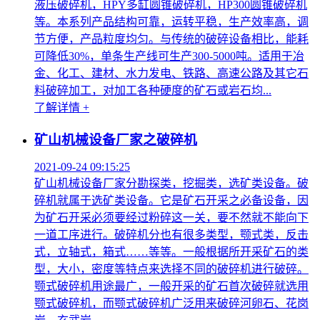
液压破碎机，HPY多缸圆锥破碎机，HP300圆锥破碎机
等。本系列产品结构可靠，运转平稳，生产效率高，调
节方便，产品粒度均匀。与传统的破碎设备相比，能耗
可降低30%，单条生产线可生产300-5000吨。适用于冶
金、化工、建材、水力发电、铁路、高速公路及其它石
料破碎加工，对加工各种硬度的矿石或岩石均...
了解详情 +
矿山机械设备厂家之破碎机
2021-09-24 09:15:25
矿山机械设备厂家分勘探类，挖掘类，选矿类设备。破
碎机就属于选矿类设备。它是矿石开采之必备设备，因
为矿石开采必须要经过粉碎这一关，要不然就不能向下
一道工序进行。破碎机分也有很多类型，颚式类，反击
式，立轴式，箱式……等等。一般根据所开采矿石的类
型，大小，密度等特点来选择不同的破碎机进行破碎。
颚式破碎机用途最广，一般开采的矿石首次破碎就选用
颚式破碎机，而颚式破碎机广泛用来破碎河卵石、花岗