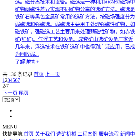
选。磁分离技术和设备。磁选是一种利用非均匀磁场中
矿物间磁性差异实现不同矿物分离的选矿方法。磁选是
铁矿石等黑色金属矿常用的选矿方法，按磁场强度分为
弱磁选和强磁选。弱磁选主要用于处理强磁性矿物，如
磁铁矿，强磁选工艺主要用来处理弱磁性矿物，如赤铁
矿(红矿)。气浮工艺和设备。成套矿山选矿设备厂家近
几年来，浮选技术在铁矿选矿中也得到广泛应用，已成
为回收弱...
了解详情 +
共 136 条记录
首页
上一页
1
2
3
4
5
6
7
2/7
下一页
尾页
MENU
快捷导航
首页
关于我们
选矿机械
工程案例
服务流程
新闻中