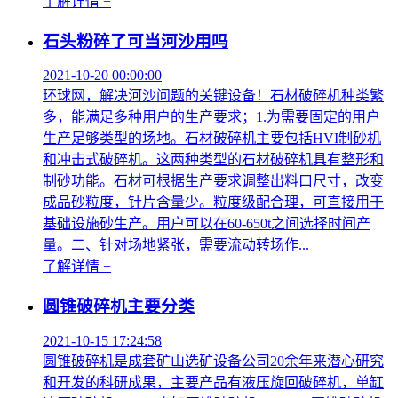
了解详情 +
石头粉碎了可当河沙用吗
2021-10-20 00:00:00
环球网，解决河沙问题的关键设备！石材破碎机种类繁
多，能满足多种用户的生产要求；1.为需要固定的用户
生产足够类型的场地。石材破碎机主要包括HVI制砂机
和冲击式破碎机。这两种类型的石材破碎机具有整形和
制砂功能。石材可根据生产要求调整出料口尺寸，改变
成品砂粒度，针片含量少。粒度级配合理，可直接用于
基础设施砂生产。用户可以在60-650t之间选择时间产
量。二、针对场地紧张，需要流动转场作...
了解详情 +
圆锥破碎机主要分类
2021-10-15 17:24:58
圆锥破碎机是成套矿山选矿设备公司20余年来潜心研究
和开发的科研成果，主要产品有液压旋回破碎机，单缸